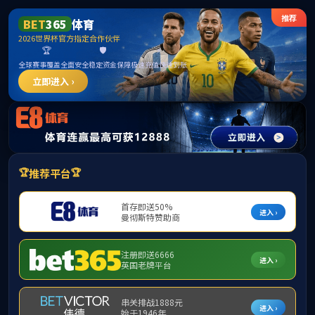
365英国上市(集团)有限公司-Official website
首页
关于我们
业务板块
要闻资讯
党群建设
财金生态圈