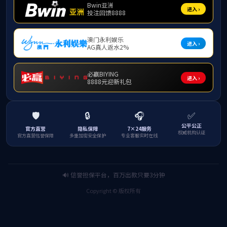
4月30日，英国上市公司365召开全面从严
治党暨党风廉政建设和反腐败工作会议，就落实
中央、省市纪委全会精神以及开展深入贯彻中央
八项规定精神学习教育进行安排和调度。集团党
委班子成员、外部董事、高级总监及总部各部
门、权属企业干部职工共计170余人参会，会议
由集团党委委员、纪委书记房瑞田主持。