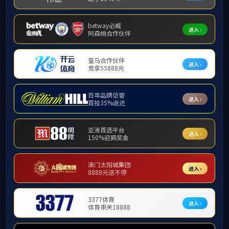
英国上市公司365召开全面从严治党暨
党风廉政建设和反腐败工作会议
2025/4/30 0:00:00
66