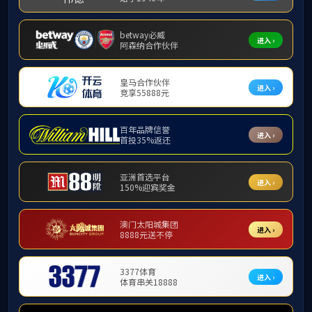
英国上市公司365召开全面从严治党暨
党风廉政建设和反腐败工作会议
2025/4/30 0:00:00
66