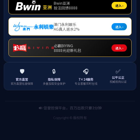
4月30日，英国上市公司365召开全面从严治
党暨党风廉政建设和反腐败工作会议，就落实中
央、省市纪委全会精神以及开展深入贯彻中央八
项规定精神学习教育进行安排和调度。集团党委
班子成员、外部董事、高级总监及总部各部门、
权属企业干部职工共计170余人参会，会议由集
团党委委员、纪委书记房瑞田主持。